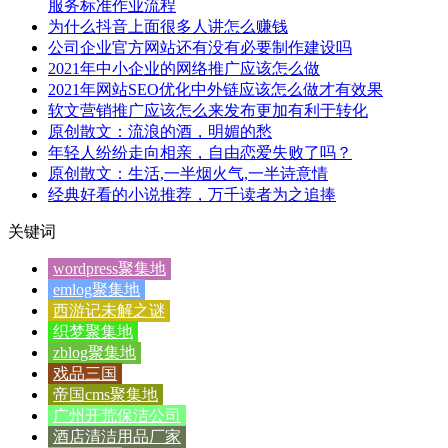
服务标准作业流程
为什么抖音上面很多人讲怎么赚钱
公司企业官方网站还有没有必要制作建设吗
2021年中小企业的网络推广应该怎么做
2021年网站SEO优化中外链应该怎么做才有效果
软文营销推广应该怎么来发布更加有利于转化
原创散文：流浪的酒，明媚的愁
年轻人纷纷走向相亲，自由恋爱失败了吗？
原创散文：生活,一半烟火气,一半诗意情
经典好看的小说推荐，万千读者为之追捧
关键词
wordpress聚集地
emlog聚集地
西游记未解之谜
织梦聚集地
zblog聚集地
戏品三国
帝国cms聚集地
广州开荒保洁公司
酒店清洁用品厂家