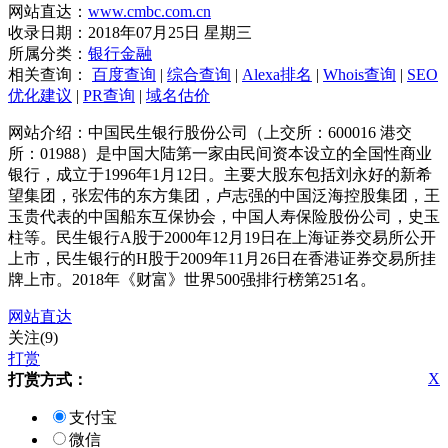
网站直达：
www.cmbc.com.cn
收录日期：2018年07月25日 星期三
所属分类：
银行金融
相关查询：
百度查询
|
综合查询
|
Alexa排名
|
Whois查询
|
SEO
优化建议
|
PR查询
|
域名估价
网站介绍：中国民生银行股份公司（上交所：600016 港交
所：01988）是中国大陆第一家由民间资本设立的全国性商业
银行，成立于1996年1月12日。主要大股东包括刘永好的新希
望集团，张宏伟的东方集团，卢志强的中国泛海控股集团，王
玉贵代表的中国船东互保协会，中国人寿保险股份公司，史玉
柱等。民生银行A股于2000年12月19日在上海证券交易所公开
上市，民生银行的H股于2009年11月26日在香港证券交易所挂
牌上市。2018年《财富》世界500强排行榜第251名。
网站直达
关注(9)
打赏
X
打赏方式：
支付宝
微信