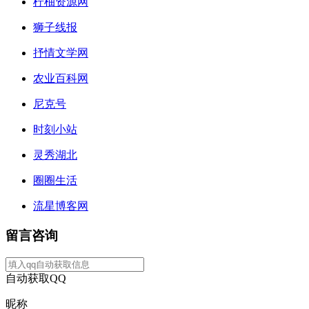
柠柚资源网
狮子线报
抒情文学网
农业百科网
尼克号
时刻小站
灵秀湖北
圈圈生活
流星博客网
留言咨询
自动获取QQ
昵称