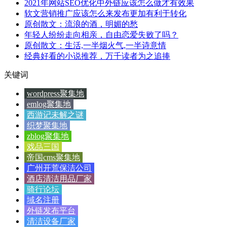
2021年网站SEO优化中外链应该怎么做才有效果
软文营销推广应该怎么来发布更加有利于转化
原创散文：流浪的酒，明媚的愁
年轻人纷纷走向相亲，自由恋爱失败了吗？
原创散文：生活,一半烟火气,一半诗意情
经典好看的小说推荐，万千读者为之追捧
关键词
wordpress聚集地
emlog聚集地
西游记未解之谜
织梦聚集地
zblog聚集地
戏品三国
帝国cms聚集地
广州开荒保洁公司
酒店清洁用品厂家
骑行论坛
域名注册
外链发布平台
清洁设备厂家