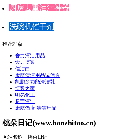
厨房去重油污神器
洗碗机催干剂
推荐站点
舍力清洁用品
舍力博客
佳洁白
康航清洁用品诚信通
凯鹏多功能清洁乳
博客之家
明亮化工
超宝清洁
康航酒店·清洁用品
桃朵日记(www.hanzhitao.cn)
网站名称：桃朵日记