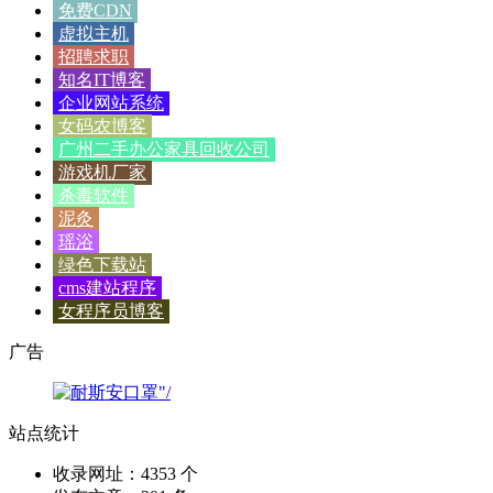
免费CDN
虚拟主机
招聘求职
知名IT博客
企业网站系统
女码农博客
广州二手办公家具回收公司
游戏机厂家
杀毒软件
泥灸
瑶浴
绿色下载站
cms建站程序
女程序员博客
广告
站点统计
收录网址：4353 个