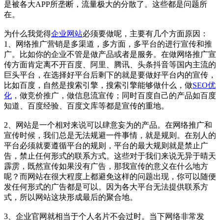
是被各大APP所垄断，流量极大的分散了。这些都是问题所
在。
为什么我觉得
企业网站
必须要做呢，主要有几个方面原因：
1、网络推广营销是多渠道，多方面，多平台的进行宣传和推
广。比如你的企业不管是做产品或者是服务。在做网络推广宣
传方面肯定离不开百度、阿里、腾讯、头条抖音等国内主流的
巨头平台，在选择好平台后剩下的就是要做好平台内的宣传，
比如百度，自然是搜索引擎，搜索引擎能够做什么，做
SEO优
化
，做竞价推广，做信息流宣传；同时百度自己的产品如百度
知道、百度经验、百度文库等都是宣传的重地。
2、网站是一个相对来说可以肆意妄为的产品。在网络推广和
宣传时候，我们总是无法规避一件事情，就是规则。在别人的
平台必须就要遵循平台的规则，平台的最大规则就是禁止广
告，禁止任何形式的联系方式。这些对于我们来说无异于晴天
霹雳，既然宣传如果没有广告，那我宣传的意义在什么地方
呢？而网站在很大程度上都避免这样的问题出现，你可以随便
发任何形式的广告都是可以。因为各大平台无法提供联系方
式，所以网站这块形成最后的聚合地。
3、企业官网就相当于个人名片不会过时。当下网络非常发