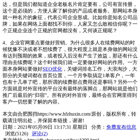
达，但是我们都知道企业老板名片肯定要有，公司有宣传册，
这个是必须的，方便人家了解你的产品或者服务。那网站本身
就一种名片的象征，代表公司企业形成。比如你是知名公司品
牌，如果在网络上面都找不到你，人家又怎么敢相信你呢？一
个正规企业连个正规的官网都没有，又何谈正规呢？
4、企业官网重点要做好营销。为什么很多人在续费网站的时
候犹豫不决或者不想续费了，很大程度上就是本身做的网站没
有达到预期的效果，或者投入后没有产生了效益，那还有什么
理由去续费呢？这个时候我们就一定要做好网站的作用。一方
面本身网站要做好
SEO优化
，关键词排名工作，大浪淘沙，大
部分的关键词都在首页位置，一个月争取搞定1单客户，一年
也有十几单了吧，那所谓的续费那点费用还是事吗？另外一个
方面就是对外宣传的平台没有最终的落脚点，那网站就是他们
推广后最后的“归宿”。所有的对外宣传，最终会在官网里得到
客户一切想要了解的内容。
本文由合肥围挡https://www.hfzhuxin.com/原创，版权所有，转
载请注明出处，并保留本链接，谢谢!
日期：2021年05月09日 13:17:31 星期日 分类：
免费发布信息
浏览(5126)
评论(2)