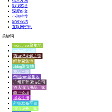
信息发布
影视鉴赏
深度好文
小说推荐
家政保洁
互联网资讯
关键词
wordpress聚集地
emlog聚集地
西游记未解之谜
织梦聚集地
zblog聚集地
戏品三国
帝国cms聚集地
广州开荒保洁公司
酒店清洁用品厂家
骑行论坛
域名注册
外链发布平台
清洁设备厂家