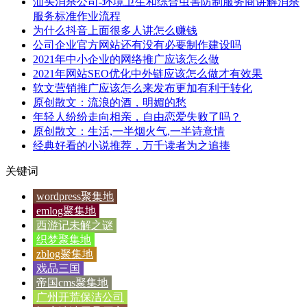
汕头消杀公司-环境卫生和综合虫害防制服务商讲解消杀
服务标准作业流程
为什么抖音上面很多人讲怎么赚钱
公司企业官方网站还有没有必要制作建设吗
2021年中小企业的网络推广应该怎么做
2021年网站SEO优化中外链应该怎么做才有效果
软文营销推广应该怎么来发布更加有利于转化
原创散文：流浪的酒，明媚的愁
年轻人纷纷走向相亲，自由恋爱失败了吗？
原创散文：生活,一半烟火气,一半诗意情
经典好看的小说推荐，万千读者为之追捧
关键词
wordpress聚集地
emlog聚集地
西游记未解之谜
织梦聚集地
zblog聚集地
戏品三国
帝国cms聚集地
广州开荒保洁公司