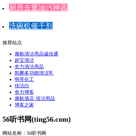
厨房去重油污神器
洗碗机催干剂
推荐站点
康航清洁用品诚信通
超宝清洁
舍力清洁用品
凯鹏多功能清洁乳
明亮化工
佳洁白
舍力博客
康航酒店·清洁用品
博客之家
56听书网(ting56.com)
网站名称：56听书网