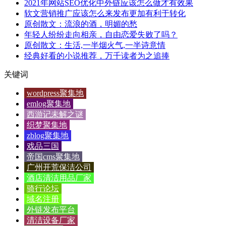
2021年网站SEO优化中外链应该怎么做才有效果
软文营销推广应该怎么来发布更加有利于转化
原创散文：流浪的酒，明媚的愁
年轻人纷纷走向相亲，自由恋爱失败了吗？
原创散文：生活,一半烟火气,一半诗意情
经典好看的小说推荐，万千读者为之追捧
关键词
wordpress聚集地
emlog聚集地
西游记未解之谜
织梦聚集地
zblog聚集地
戏品三国
帝国cms聚集地
广州开荒保洁公司
酒店清洁用品厂家
骑行论坛
域名注册
外链发布平台
清洁设备厂家