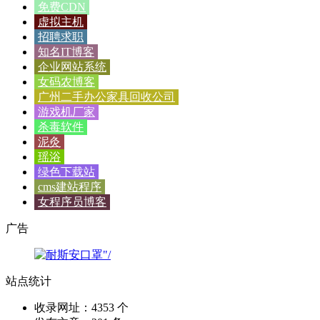
免费CDN
虚拟主机
招聘求职
知名IT博客
企业网站系统
女码农博客
广州二手办公家具回收公司
游戏机厂家
杀毒软件
泥灸
瑶浴
绿色下载站
cms建站程序
女程序员博客
广告
站点统计
收录网址：4353 个