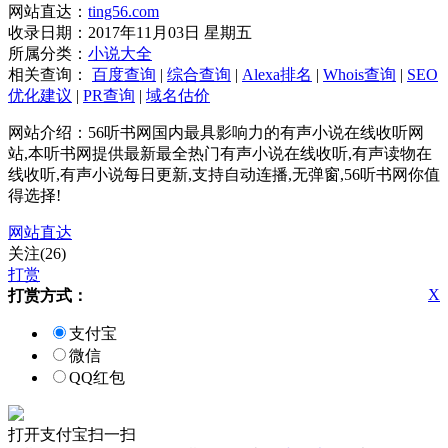
网站直达：
ting56.com
收录日期：2017年11月03日 星期五
所属分类：
小说大全
相关查询：
百度查询
|
综合查询
|
Alexa排名
|
Whois查询
|
SEO
优化建议
|
PR查询
|
域名估价
网站介绍：56听书网国内最具影响力的有声小说在线收听网
站,本听书网提供最新最全热门有声小说在线收听,有声读物在
线收听,有声小说每日更新,支持自动连播,无弹窗,56听书网你值
得选择!
网站直达
关注(26)
打赏
X
打赏方式：
支付宝
微信
QQ红包
打开支付宝扫一扫