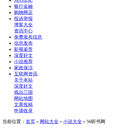
SEO优化
银行金融
购物网店
投诉举报
博客大全
资讯中心
免费发布信息
信息发布
影视鉴赏
深度好文
小说推荐
家政保洁
互联网资讯
关于本站
深度好文
戏品三国
网站地图
文章投稿
申请收录
当前位置：
首页
»
网站大全
»
小说大全
» 56听书网