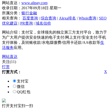
网站直达：
www.alipay.com
收录日期：2017年09月18日 星期一
所属分类：
银行金融
相关查询：
百度查询
|
综合查询
|
Alexa排名
|
Whois查询
|
SEO
优化建议
|
PR查询
|
域名估价
网站介绍：支付宝，全球领先的独立第三方支付平台，致力于
为广大用户提供安全快速的电子支付/网上支付/安全支付/手机
支付体验，及转账收款/水电煤缴费/信用卡还款/AA收款等
生
活服务
应用。
网站直达
关注(11)
打赏
X
打赏方式：
支付宝
微信
QQ红包
打开支付宝扫一扫