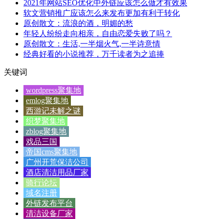
2021年网站SEO优化中外链应该怎么做才有效果
软文营销推广应该怎么来发布更加有利于转化
原创散文：流浪的酒，明媚的愁
年轻人纷纷走向相亲，自由恋爱失败了吗？
原创散文：生活,一半烟火气,一半诗意情
经典好看的小说推荐，万千读者为之追捧
关键词
wordpress聚集地
emlog聚集地
西游记未解之谜
织梦聚集地
zblog聚集地
戏品三国
帝国cms聚集地
广州开荒保洁公司
酒店清洁用品厂家
骑行论坛
域名注册
外链发布平台
清洁设备厂家