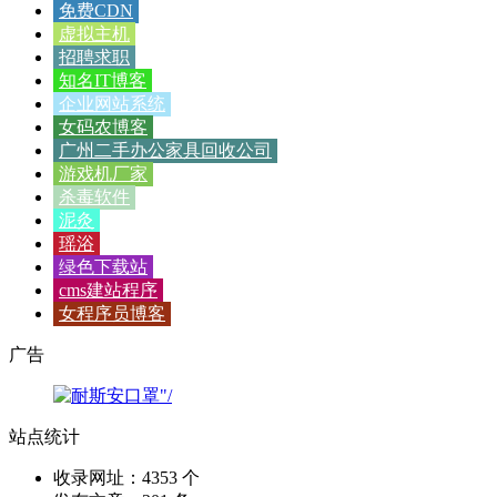
免费CDN
虚拟主机
招聘求职
知名IT博客
企业网站系统
女码农博客
广州二手办公家具回收公司
游戏机厂家
杀毒软件
泥灸
瑶浴
绿色下载站
cms建站程序
女程序员博客
广告
站点统计
收录网址：4353 个